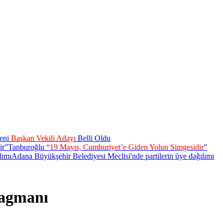
eni
Başkan Vekili Adayı
Belli Oldu
Tanburoğlu “
19 Mayıs, Cumhuriyet’e Giden Yolun Simgesidir
”
Adana Büyükşehir Belediyesi Meclisi'nde partilerin üye dağılımı
ragmanı