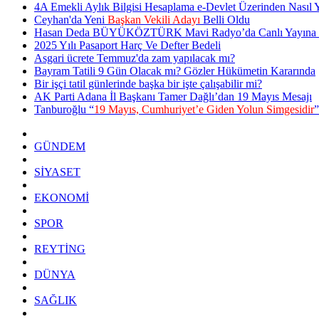
4A Emekli Aylık Bilgisi Hesaplama e-Devlet Üzerinden Nasıl Y
Ceyhan'da Yeni
Başkan Vekili Adayı
Belli Oldu
Hasan Deda BÜYÜKÖZTÜRK Mavi Radyo’da Canlı Yayına 
2025 Yılı Pasaport Harç Ve Defter Bedeli
Asgari ücrete Temmuz'da zam yapılacak mı?
Bayram Tatili 9 Gün Olacak mı? Gözler Hükümetin Kararında
Bir işçi tatil günlerinde başka bir işte çalışabilir mi?
AK Parti Adana İl Başkanı Tamer Dağlı’dan 19 Mayıs Mesajı
Tanburoğlu “
19 Mayıs, Cumhuriyet’e Giden Yolun Simgesidir
”
GÜNDEM
SİYASET
EKONOMİ
SPOR
REYTİNG
DÜNYA
SAĞLIK