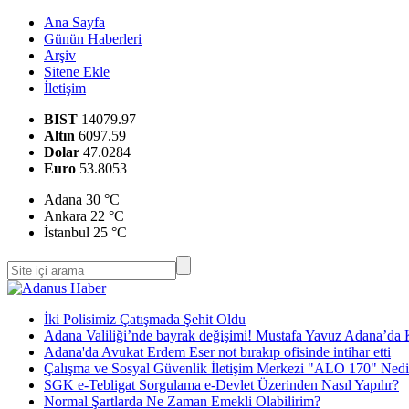
Ana Sayfa
Günün Haberleri
Arşiv
Sitene Ekle
İletişim
BIST
14079.97
Altın
6097.59
Dolar
47.0284
Euro
53.8053
Adana
30 °C
Ankara
22 °C
İstanbul
25 °C
İki Polisimiz Çatışmada Şehit Oldu
Adana Valiliği’nde bayrak değişimi! Mustafa Yavuz Adana’d
Adana'da Avukat Erdem Eser not bırakıp ofisinde intihar etti
Çalışma ve Sosyal Güvenlik İletişim Merkezi "ALO 170" Nedir
SGK e-Tebligat Sorgulama e-Devlet Üzerinden Nasıl Yapılır?
Normal Şartlarda Ne Zaman Emekli Olabilirim?