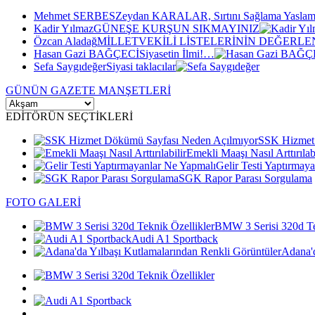
Mehmet SERBES
Zeydan KARALAR, Sırtını Sağlama Yaslam
Kadir Yılmaz
GÜNEŞE KURŞUN SIKMAYINIZ
Özcan Aladağ
MİLLETVEKİLİ LİSTELERİNİN DEĞERLE
Hasan Gazi BAĞÇECİ
Siyasetin İlmi!…
Sefa Saygıdeğer
Siyasi taklacılar
GÜNÜN GAZETE MANŞETLERİ
EDİTÖRÜN SEÇTİKLERİ
SSK Hizmet
Emekli Maaşı Nasıl Arttırılabi
Gelir Testi Yaptırmay
SGK Rapor Parası Sorgulama
FOTO GALERİ
BMW 3 Serisi 320d Te
Audi A1 Sportback
Adana'd