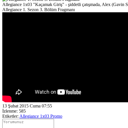
Allegiance 1x03 "Kaçamak Giriş" - şiddetli çatışmada, Alex (Gavin Sten
Allegiance 1. Sezon 3. Bölüm Fragmanı
13 Şubat 2015 Cuma 07:55
İzlenme: 585
Etiketler:
Allegiance 1x03 Promo