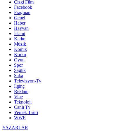
Çizgi Film
Facebook
Fragman
Genel
Haber
Hayvan
İslami
Kadın
Müzik
Komik
Korku
Oyun
Spor
Sağlık
Şaka
Televizyon-Tv
İlginç
Reklam
Vine
Teknoloji
Canlı Tv
Yemek Tarifi
WWE
YAZARLAR