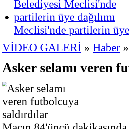
Meclisi'nde partilerin üy
VİDEO GALERİ
»
Haber
»
Asker selamı veren fu
Maçın 84'üncü dakikasında 