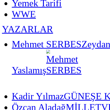
Yemek Tarifi
WWE
YAZARLAR
Mehmet SERBES
Zeydan
Yaslamış
Kadir Yılmaz
GÜNEŞE K
Özcan Aladağ
MİLLETVE