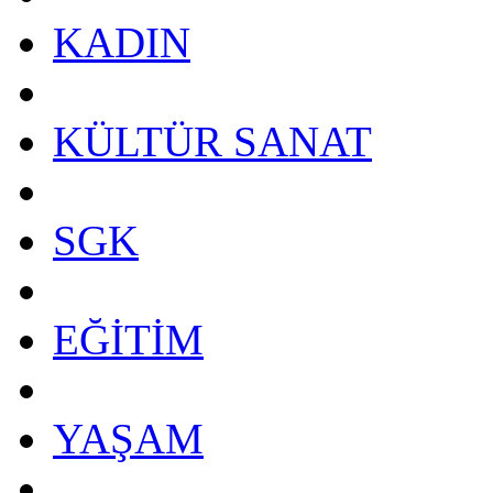
KADIN
KÜLTÜR SANAT
SGK
EĞİTİM
YAŞAM