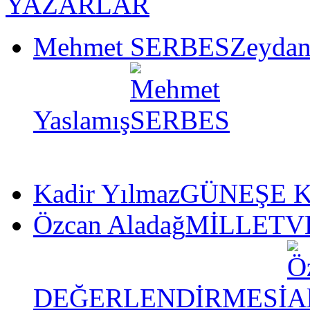
YAZARLAR
Mehmet SERBES
Zeydan
Yaslamış
Kadir Yılmaz
GÜNEŞE K
Özcan Aladağ
MİLLETVE
DEĞERLENDİRMESİ