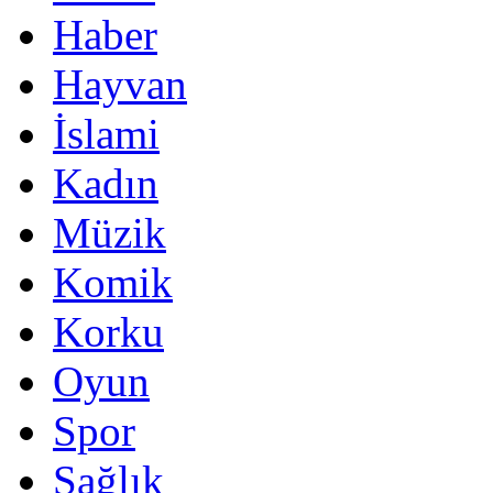
Haber
Hayvan
İslami
Kadın
Müzik
Komik
Korku
Oyun
Spor
Sağlık