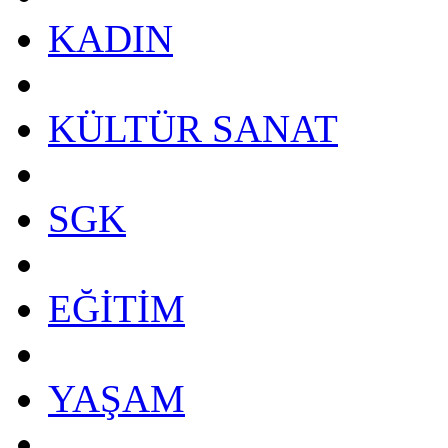
KADIN
KÜLTÜR SANAT
SGK
EĞİTİM
YAŞAM