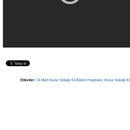
Etiketler:
14 Mart Huzur Sokağı 63.Bölüm Fragmanı
,
Huzur Sokağı 6