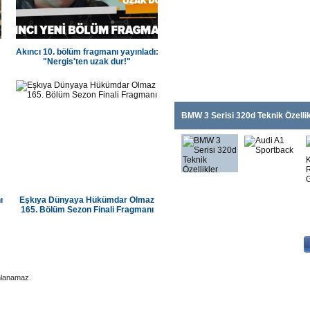
Akıncı 10. bölüm fragmanı yayınladı:
"Nergis'ten uzak dur!"
BMW 3 Serisi 320d Teknik Özellik
ı
Eşkıya Dünyaya Hükümdar Olmaz
165. Bölüm Sezon Finali Fragmanı
|
|
dana Koltuk Yıkama
Adana Elektrikçi
Adana Klima Servisi
nlanamaz.