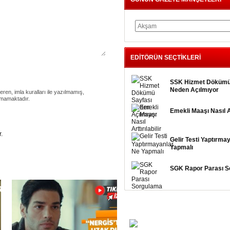
EDİTÖRÜN SEÇTİKLERİ
SSK Hizmet Dökümü
Neden Açılmıyor
eren, imla kuralları ile yazılmamış,
nmamaktadır.
Emekli Maaşı Nasıl Art
.
Gelir Testi Yaptırma
Yapmalı
SGK Rapor Parası S
FOTO GALERİ