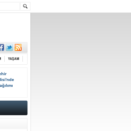
M
YAŞAM
hir
isi'nde
ağılımı