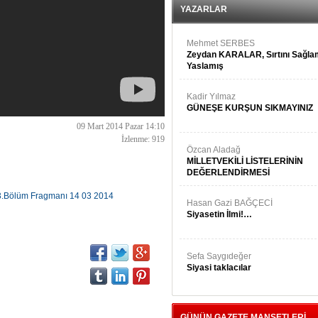
YAZARLAR
Mehmet SERBES
Zeydan KARALAR, Sırtını Sağl
Yaslamış
Kadir Yılmaz
GÜNEŞE KURŞUN SIKMAYINIZ
09 Mart 2014 Pazar 14:10
İzlenme: 919
Özcan Aladağ
MİLLETVEKİLİ LİSTELERİNİN
DEĞERLENDİRMESİ
3.Bölüm Fragmanı 14 03 2014
Hasan Gazi BAĞÇECİ
Siyasetin İlmi!…
Sefa Saygıdeğer
Siyasi taklacılar
GÜNÜN GAZETE MANŞETLERİ