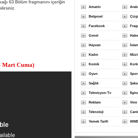
ağı 63.Bölüm fragmanını içeriğin
Amatör
Arab
lirsiniz.
Belgesel
Çizg
Facebook
Fra
Genel
Habe
Hayvan
İslam
Kadın
Müzi
4 Mart Cuma)
Komik
Kork
Oyun
Spor
Sağlık
Şaka
Televizyon-Tv
İlgin
Reklam
Vine
Teknoloji
Canl
Yemek Tarifi
WW