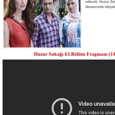
edecek. Huzur Sok
devamında izleyebi
Huzur Sokağı 63.Bölüm Fragmanı (1