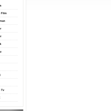
a
i Film
gman
r
i
k
u
ç
ı Tv
E