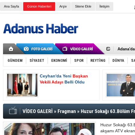
Ana Sayfa
Günün Haberleri
Arşiv
Sitene Ekle
İletişim
İki Polis
Adana Va
Kaymaka
Adana'da 
Çalışma v
Devlet Üz
SGK e-Teb
GÜNDEM
SİYASET
EKONOMİ
SPOR
REYTİNG
DÜNYA
S
Normal Ş
4A Emekli
Ceyhan'da Yeni
Başkan
Ceyhan'd
Hasan De
Vekili Adayı
Belli Oldu
Oluyor
2025 Yılı
Asgari ü
Bayram T
Bir işçi t
AK Parti 
VİDEO GALERİ
»
Fragman
»
Huzur Sokağı 63.Bölüm F
Tanburoğ
Huzur Sokağı 63.
akşamı ATV ekran