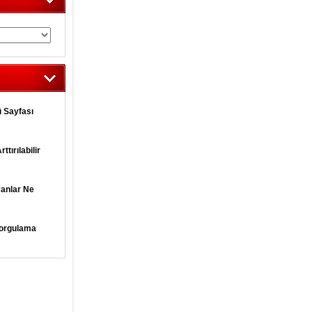
 Sayfası
tırılabilir
yanlar Ne
orgulama