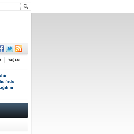
M
YAŞAM
hir
isi'nde
ağılımı