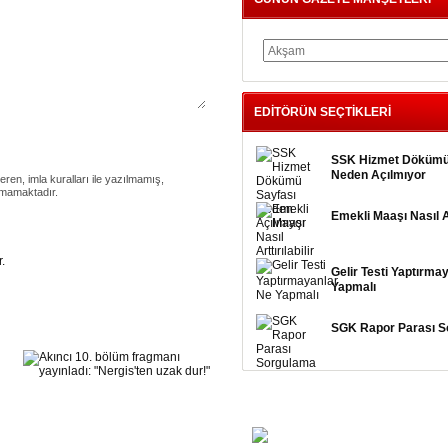
EDİTÖRÜN SEÇTİKLERİ
SSK Hizmet Dökümü
Neden Açılmıyor
eren, imla kuralları ile yazılmamış,
nmamaktadır.
Emekli Maaşı Nasıl Art
.
Gelir Testi Yaptırma
Yapmalı
SGK Rapor Parası S
FOTO GALERİ