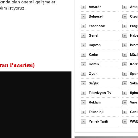
kında olan önemli gelişmeleri
Amatör
Arab
alım istiyoruz.
Belgesel
Çizg
Facebook
Fra
Genel
Habe
Hayvan
İslam
Kadın
Müzi
an Pazartesi)
Komik
Kork
Oyun
Spor
Sağlık
Şaka
Televizyon-Tv
İlgin
Reklam
Vine
Teknoloji
Canl
Yemek Tarifi
WW