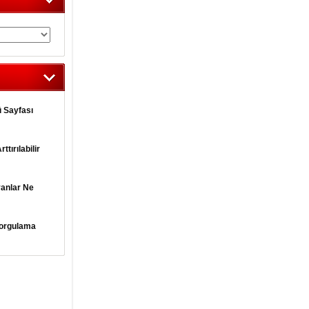
 Sayfası
tırılabilir
yanlar Ne
orgulama