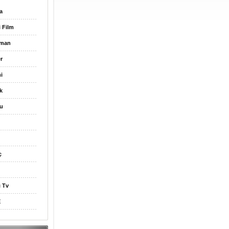
a
i Film
gman
r
i
k
u
ç
ı Tv
E