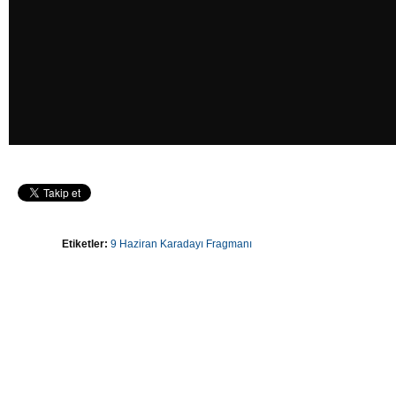
Etiketler:
9 Haziran Karadayı Fragmanı