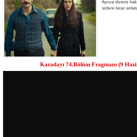
Ayrıca dizimiz hak
sizlere biraz anlat
Karadayı 74.Bölüm Fragmanı (9 Hazir