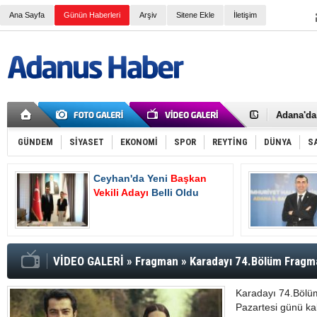
Ana Sayfa
Günün Haberleri
Arşiv
Sitene Ekle
İletişim
İki Polis
Adana Va
Kaymaka
Adana'da 
Çalışma v
Devlet Üz
SGK e-Teb
GÜNDEM
SİYASET
EKONOMİ
SPOR
REYTİNG
DÜNYA
S
Normal Ş
4A Emekli
Ceyhan'da Yeni
Başkan
Ceyhan'd
Hasan De
Vekili Adayı
Belli Oldu
Oluyor
2025 Yılı
Asgari ü
Bayram T
Bir işçi t
AK Parti 
VİDEO GALERİ
»
Fragman
»
Karadayı 74.Bölüm Fragma
Tanburoğ
Karadayı 74.Bölüm
Pazartesi günü ka