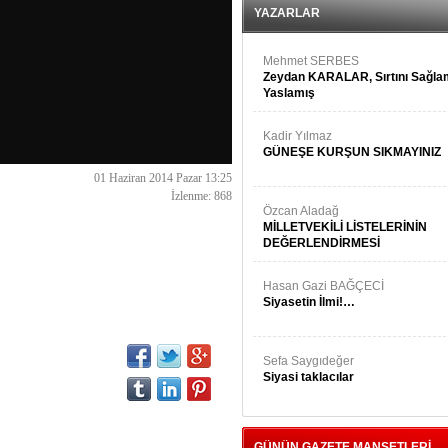
YAZARLAR
Mehmet SERBES
Zeydan KARALAR, Sırtını Sağl
Yaslamış
Kadir Yılmaz
GÜNEŞE KURŞUN SIKMAYINIZ
01 Haziran 2014 Pazar 13:25
İzlenme: 868
Özcan Aladağ
MİLLETVEKİLİ LİSTELERİNİN
DEĞERLENDİRMESİ
Hasan Gazi BAĞÇECİ
Siyasetin İlmi!…
Sefa Saygıdeğer
Siyasi taklacılar
GÜNÜN GAZETE MANŞETLERİ