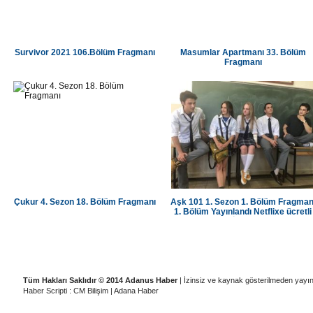
Survivor 2021 106.Bölüm Fragmanı
Masumlar Apartmanı 33. Bölüm
Fragmanı
Çukur 4. Sezon 18. Bölüm Fragmanı
Aşk 101 1. Sezon 1. Bölüm Fragman
1. Bölüm Yayınlandı Netflixe ücretli
üye olup İzleyebilirsiniz
|
|
|
|
Künye
Ziyaretçi Defteri
Gizlilik İlkeleri
Adana Temizlik Şirketleri
A
Tüm Hakları Saklıdır © 2014 Adanus Haber
| İzinsiz ve kaynak gösterilmeden yayı
Haber Scripti : CM Bilişim
|
Adana Haber