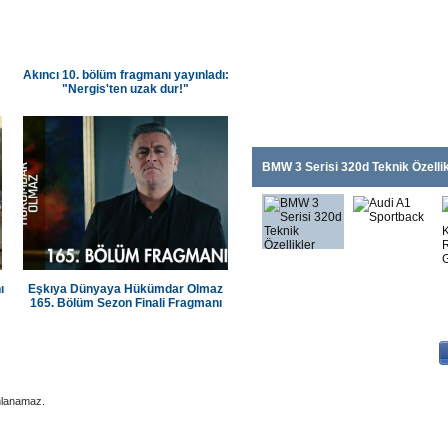
Akıncı 10. bölüm fragmanı yayınladı:
"Nergis'ten uzak dur!"
BMW 3 Serisi 320d Teknik Özellik
ı
Eşkıya Dünyaya Hükümdar Olmaz
165. Bölüm Sezon Finali Fragmanı
|
|
dana Koltuk Yıkama
Adana Elektrikçi
Adana Klima Servisi
nlanamaz.