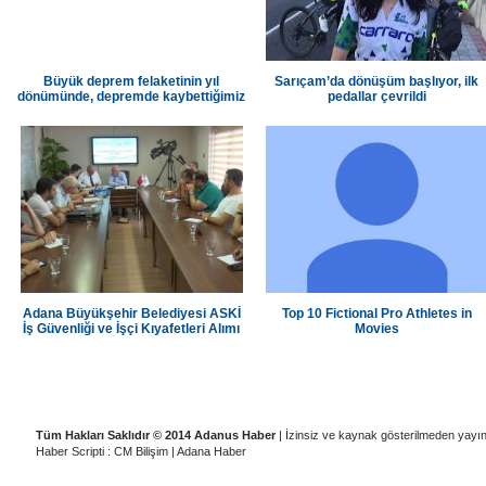
Büyük deprem felaketinin yıl
Sarıçam’da dönüşüm başlıyor, ilk
dönümünde, depremde kaybettiğimiz
pedallar çevrildi
canlarımızı andık
Adana Büyükşehir Belediyesi ASKİ
Top 10 Fictional Pro Athletes in
İş Güvenliği ve İşçi Kıyafetleri Alımı
Movies
İhalesi
|
|
|
|
Künye
Ziyaretçi Defteri
Gizlilik İlkeleri
Adana Temizlik Şirketleri
A
Tüm Hakları Saklıdır © 2014 Adanus Haber
| İzinsiz ve kaynak gösterilmeden yayı
Haber Scripti : CM Bilişim
|
Adana Haber