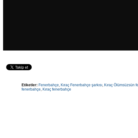
Etiketler:
Fenerbahçe
,
Kıraç Fenerbahçe şarkısı
,
Kıraç Ölümsüzsün f
fenerbahçe
,
Kıraç fenerbahçe