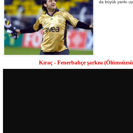
da büyük yankı uy
Kıraç - Fenerbahçe şarkısı (Ölümsüzsü