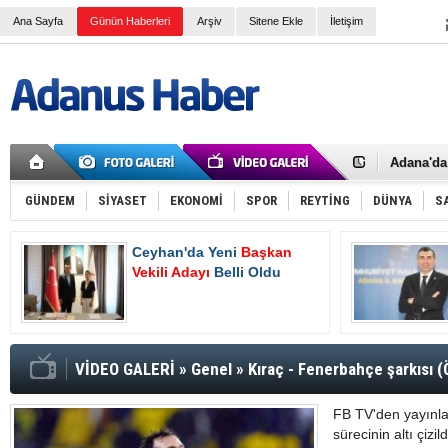
Ana Sayfa
Günün Haberleri
Arşiv
Sitene Ekle
İletişim
İki Polis
Adana Va
Kaymaka
Adana'da 
Çalışma v
Devlet Üz
SGK e-Teb
GÜNDEM
SİYASET
EKONOMİ
SPOR
REYTİNG
DÜNYA
S
Normal Ş
4A Emekli
Ceyhan'da Yeni
Başkan
Ceyhan'd
Hasan De
Vekili Adayı
Belli Oldu
Oluyor
2025 Yılı
Asgari ü
Bayram T
Bir işçi t
AK Parti 
VİDEO GALERİ
»
Genel
»
Kıraç - Fenerbahçe şarkısı
Tanburoğ
FB TV'den yayınl
sürecinin altı çizi