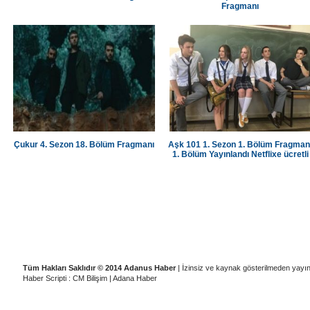
Fragmanı
Çukur 4. Sezon 18. Bölüm Fragmanı
Aşk 101 1. Sezon 1. Bölüm Fragman
1. Bölüm Yayınlandı Netflixe ücretli
üye olup İzleyebilirsiniz
|
|
|
|
Künye
Ziyaretçi Defteri
Gizlilik İlkeleri
Adana Temizlik Şirketleri
A
Tüm Hakları Saklıdır © 2014 Adanus Haber
| İzinsiz ve kaynak gösterilmeden yayı
Haber Scripti : CM Bilişim
|
Adana Haber