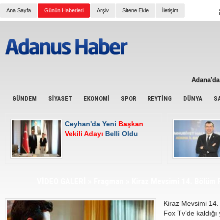
Ana Sayfa
Günün Haberleri
Arşiv
Sitene Ekle
İletişim
İki Polis
Adana Va
Kaymaka
Adana'da 
Çalışma v
Devlet Üz
SGK e-Teb
GÜNDEM
SİYASET
EKONOMİ
SPOR
REYTİNG
DÜNYA
S
Normal Ş
4A Emekli
Ceyhan'da Yeni
Başkan
Ceyhan'd
Hasan De
Vekili Adayı
Belli Oldu
Oluyor
2025 Yılı
Asgari ü
Bayram T
Bir işçi t
AK Parti 
VİDEO GALERİ
»
Fragman
»
Kiraz Mevsimi 14. Bölüm 
Tanburoğ
Kiraz Mevsimi 14.
Fox Tv’de kaldığı