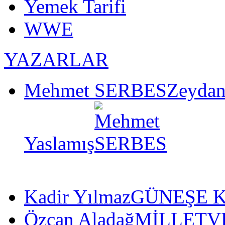
Yemek Tarifi
WWE
YAZARLAR
Mehmet SERBES
Zeydan
Yaslamış
Kadir Yılmaz
GÜNEŞE K
Özcan Aladağ
MİLLETVE