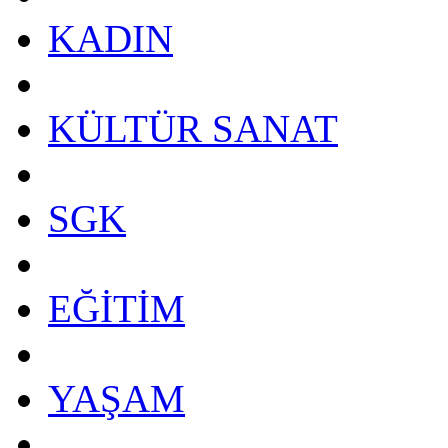
KADIN
KÜLTÜR SANAT
SGK
EĞİTİM
YAŞAM