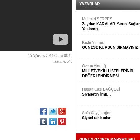
YAZARLAR
Mehmet SERBES
Zeydan KARALAR, Sırtını Sağl
Yaslamış
Kadir Yılmaz
GÜNEŞE KURŞUN SIKMAYINIZ
15 Ağustos 2014 Cuma 08:12
İzlenme: 640
Özcan Aladağ
MİLLETVEKİLİ LİSTELERİNİN
DEĞERLENDİRMESİ
Hasan Gazi BAĞÇECİ
Siyasetin İlmi!…
Sefa Saygıdeğer
Siyasi taklacılar
GÜNÜN GAZETE MANŞETLERİ