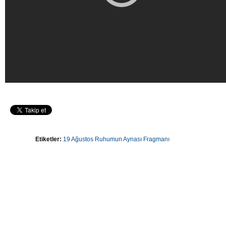
Etiketler:
19 Ağustos Ruhumun Aynası Fragmanı