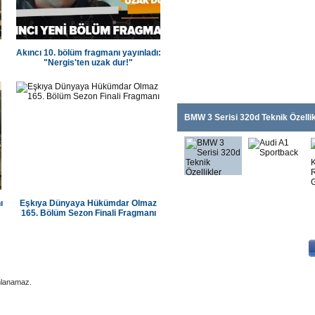
Akıncı 10. bölüm fragmanı yayınladı:
"Nergis'ten uzak dur!"
BMW 3 Serisi 320d Teknik Özellik
ı
Eşkıya Dünyaya Hükümdar Olmaz
165. Bölüm Sezon Finali Fragmanı
|
|
dana Koltuk Yıkama
Adana Elektrikçi
Adana Klima Servisi
nlanamaz.