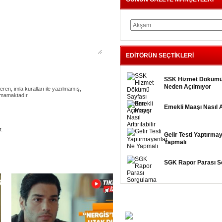
EDİTÖRÜN SEÇTİKLERİ
SSK Hizmet Dökümü
Neden Açılmıyor
eren, imla kuralları ile yazılmamış,
nmamaktadır.
Emekli Maaşı Nasıl Art
.
Gelir Testi Yaptırma
Yapmalı
SGK Rapor Parası S
FOTO GALERİ