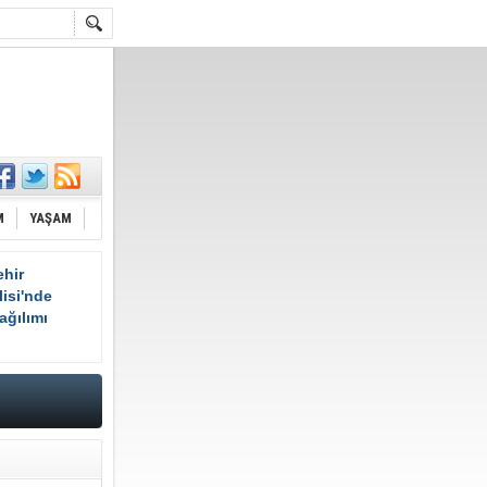
M
YAŞAM
hir
isi'nde
ağılımı