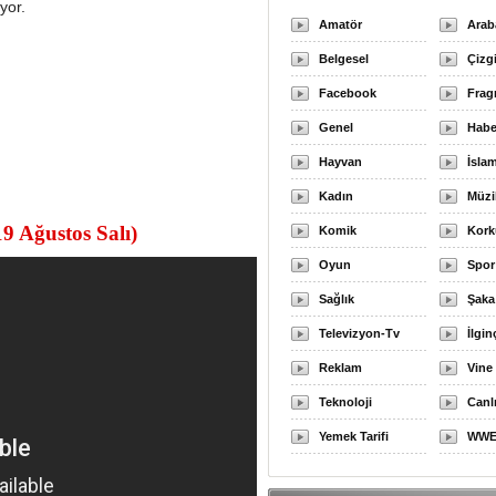
yor.
Amatör
Arab
Belgesel
Çizg
Facebook
Fra
Genel
Habe
Hayvan
İslam
Kadın
Müzi
 Ağustos Salı)
Komik
Kork
Oyun
Spor
Sağlık
Şaka
Televizyon-Tv
İlgin
Reklam
Vine
Teknoloji
Canl
Yemek Tarifi
WW