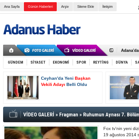
Ana Sayfa
Günün Haberleri
Arşiv
Sitene Ekle
İletişim
İki Polis
Adana Va
Kaymaka
Adana'da 
Çalışma v
Devlet Üz
SGK e-Teb
GÜNDEM
SİYASET
EKONOMİ
SPOR
REYTİNG
DÜNYA
S
Normal Ş
4A Emekli
Ceyhan'da Yeni
Başkan
Ceyhan'd
Hasan De
Vekili Adayı
Belli Oldu
Oluyor
2025 Yılı
Asgari ü
Bayram T
Bir işçi t
AK Parti 
VİDEO GALERİ
»
Fragman
»
Ruhumun Aynası 7. Bölüm
Tanburoğ
Fox tv'nin yeni d
19 ağustos 2014 s