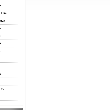
a
i Film
gman
r
i
k
u
ç
ı Tv
E