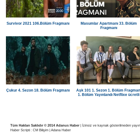
Survivor 2021 106.Bölüm Fragmanı
Masumlar Apartmanı 33. Bölüm
Fragmanı
Çukur 4. Sezon 18. Bölüm Fragmanı
Aşk 101 1. Sezon 1. Bölüm Fragman
1. Bölüm Yayınlandı Netflixe ücretli
üye olup İzleyebilirsiniz
|
|
|
|
Künye
Ziyaretçi Defteri
Gizlilik İlkeleri
Adana Temizlik Şirketleri
A
Tüm Hakları Saklıdır © 2014 Adanus Haber
| İzinsiz ve kaynak gösterilmeden yayı
Haber Scripti : CM Bilişim
|
Adana Haber