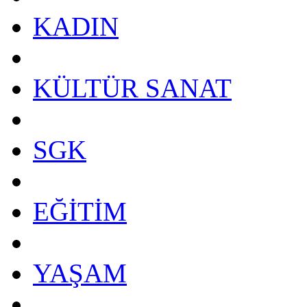
KADIN
KÜLTÜR SANAT
SGK
EĞİTİM
YAŞAM