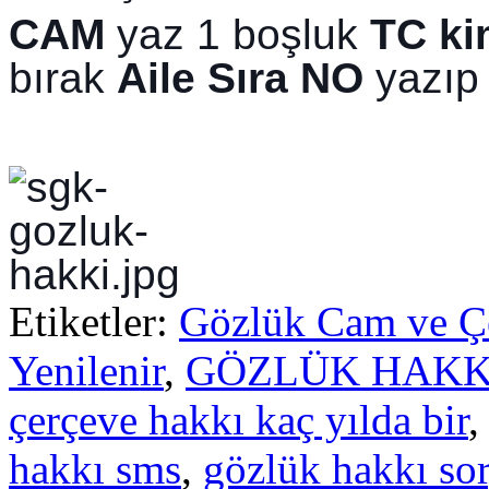
CAM
 yaz 1 boşluk 
TC ki
bırak 
Aile Sıra NO
 yazıp
Etiketler:
Gözlük Cam ve Çe
Yenilenir
,
GÖZLÜK HAKK
çerçeve hakkı kaç yılda bir
hakkı sms
,
gözlük hakkı so