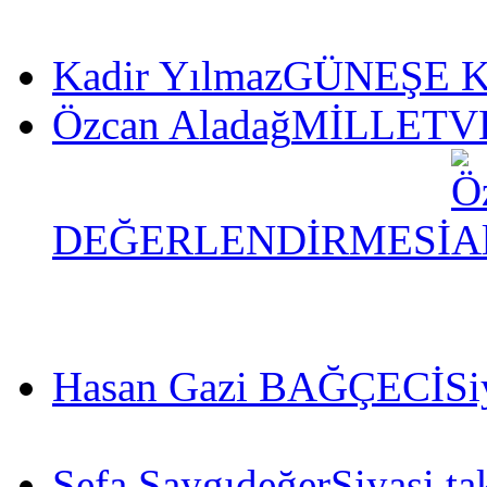
Kadir Yılmaz
GÜNEŞE K
Özcan Aladağ
MİLLETVE
DEĞERLENDİRMESİ
Hasan Gazi BAĞÇECİ
Si
Sefa Saygıdeğer
Siyasi ta