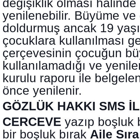
değişiklik olması halind
yenilenebilir. Büyüme ve 
doldurmuş ancak 19 yaşı
çocuklara kullanılması ge
çerçevesinin çocuğun büy
kullanılamadığı ve yenile
kurulu raporu ile belgele
önce yenilenir.
GÖZLÜK HAKKI SMS İ
CERCEVE
 yazıp boşluk 
bir boşluk bırak 
Aile Sır