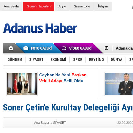
Ana Sayfa
Günün Haberleri
Arşiv
Sitene Ekle
İletişim
İki Polis
Adana Va
Kaymaka
Adana'da 
Çalışma v
Devlet Üz
SGK e-Teb
GÜNDEM
SİYASET
EKONOMİ
SPOR
REYTİNG
DÜNYA
S
Normal Ş
4A Emekli
Ceyhan'da Yeni
Başkan
Ceyhan'd
Hasan De
Vekili Adayı
Belli Oldu
Oluyor
2025 Yılı
Asgari ü
Bayram T
Bir işçi t
Soner Çetin’e Kurultay Delegeliği Ayı
AK Parti 
Tanburoğ
Ana Sayfa
»
SİYASET
22.02.2020