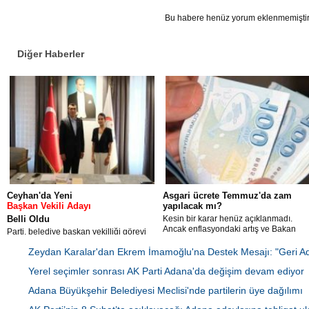
Bu habere henüz yorum eklenmemiştir
Diğer Haberler
Ceyhan'da Yeni
Asgari ücrete Temmuz'da zam
Başkan Vekili Adayı
yapılacak mı?
Belli Oldu
Kesin bir karar henüz açıklanmadı.
Ancak enflasyondaki artış ve Bakan
Parti, belediye başkan vekilliği görevi
Vedat Işıkhan’ın "Konuşmak için erken"
için Belediye Meclis Üyesi Avukat Sevil
ifadesi, ara zam ihtimalini gündemde
Zeydan Karalar'dan Ekrem İmamoğlu'na Destek Mesajı: "Geri A
Aydar Yıldız'ı aday olarak gösterdi.
tutuyor. Gözler Temmuz’da açıklanacak
Yerel seçimler sonrası AK Parti Adana'da değişim devam ediyor
enflasyon verilerinde.
Adana Büyükşehir Belediyesi Meclisi'nde partilerin üye dağılımı