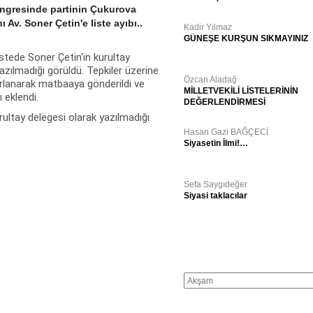
ngresinde partinin Çukurova
 Av. Soner Çetin'e liste ayıbı..
Kadir Yılmaz
GÜNEŞE KURŞUN SIKMAYINIZ
listede Soner Çetin'in kurultay
azılmadığı görüldü. Tepkiler üzerine
Özcan Aladağ
zırlanarak matbaaya gönderildi ve
MİLLETVEKİLİ LİSTELERİNİN
ı eklendi.
DEĞERLENDİRMESİ
rultay delegesi olarak yazılmadığı
Hasan Gazi BAĞÇECİ
Siyasetin İlmi!…
Sefa Saygıdeğer
Siyasi taklacılar
GÜNÜN GAZETE MANŞETLERİ