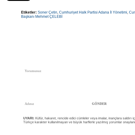
Etiketler:
Soner Çetin
,
Cumhuriyet Halk Partisi Adana İl Yönetimi
,
Cum
Başkanı Mehmet ÇELEBİ
UYARI:
Küfür, hakaret, rencide edici cümleler veya imalar, inançlara saldırı iç
Türkçe karakter kullanılmayan ve büyük harflerle yazılmış yorumlar onayla