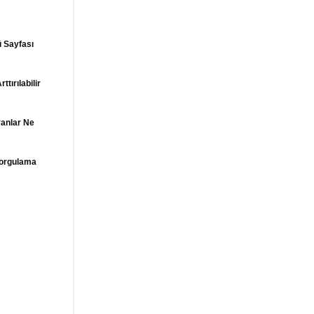
 Sayfası
tırılabilir
yanlar Ne
orgulama