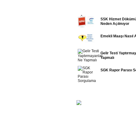
EDİTÖRÜN SEÇTİKLERİ
SSK Hizmet Dökümü
Neden Açılmıyor
Emekli Maaşı Nasıl Art
Gelir Testi Yaptırma
Yapmalı
SGK Rapor Parası S
FOTO GALERİ