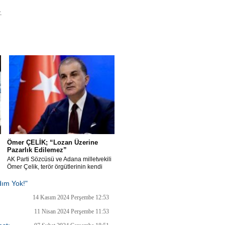
.
Ömer ÇELİK; “Lozan Üzerine
Pazarlık Edilemez”
AK Parti Sözcüsü ve Adana milletvekili
Ömer Çelik, terör örgütlerinin kendi
oluşturdukları külliyatların kabul
edilmesinin söz konusu olamayacağını
dım Yok!"
açıkladı
17 Mayıs 2025 Cumartesi 08:29
14 Kasım 2024 Perşembe 12:53
11 Nisan 2024 Perşembe 11:53