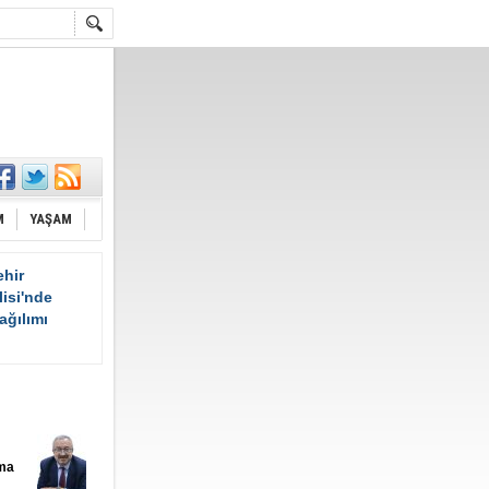
M
YAŞAM
hir
isi'nde
ağılımı
ama