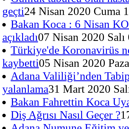
geçti
24 Nisan 2020 Cuma 1
Bakan Koca : 6 Nisan K
açıkladı
07 Nisan 2020 Salı
Türkiye'de Koronavirüs ne
kaybetti
05 Nisan 2020 Paza
Adana Valiliği’nden Tabi
yalanlama
31 Mart 2020 Sal
Bakan Fahrettin Koca Uy
Diş Ağrısı Nasıl Geçer ?
1
Adana Numune Eğitim ve 