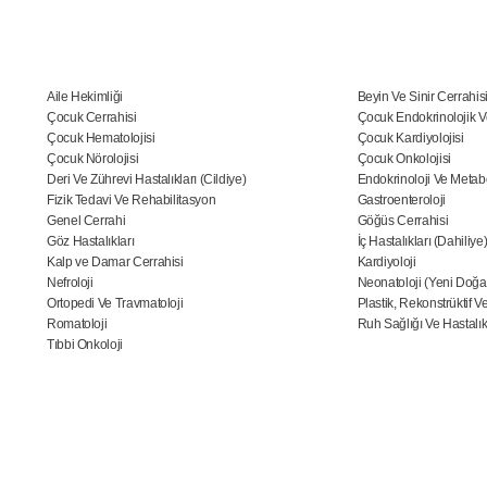
Aile Hekimliği
Beyin Ve Sinir Cerrahis
Çocuk Cerrahisi
Çocuk Endokrinolojik V
Çocuk Hematolojisi
Çocuk Kardiyolojisi
Çocuk Nörolojisi
Çocuk Onkolojisi
Deri Ve Zührevi Hastalıkları (Cildiye)
Endokrinoloji Ve Metabo
Fizik Tedavi Ve Rehabilitasyon
Gastroenteroloji
Genel Cerrahi
Göğüs Cerrahisi
Göz Hastalıkları
İç Hastalıkları (Dahiliye
Kalp ve Damar Cerrahisi
Kardiyoloji
Nefroloji
Neonatoloji (Yeni Doğa
Ortopedi Ve Travmatoloji
Plastik, Rekonstrüktif V
Romatoloji
Ruh Sağlığı Ve Hastalıkla
Tıbbi Onkoloji