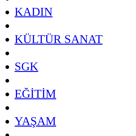
KADIN
KÜLTÜR SANAT
SGK
EĞİTİM
YAŞAM