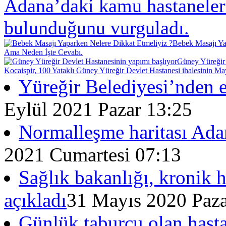
Adana’daki kamu hastaneleri
bulunduğunu vurguladı.
Bebek Masajı Ya
Ama Neden İşte Cevabı.
Güney Yüreğir 
Kocaispir, 100 Yataklı Güney Yüreğir Devlet Hastanesi ihalesinin May
Yüreğir Belediyesi’nden e
Eylül 2021 Pazar 13:25
Normalleşme haritası Adan
2021 Cumartesi 07:13
Sağlık bakanlığı, kronik ha
açıkladı
31 Mayıs 2020 Paza
Günlük taburcu olan hasta