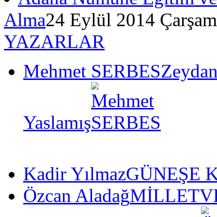
Alma
24 Eylül 2014 Çarşam
YAZARLAR
Mehmet SERBES
Zeydan
Yaslamış
Kadir Yılmaz
GÜNEŞE K
Özcan Aladağ
MİLLETVE