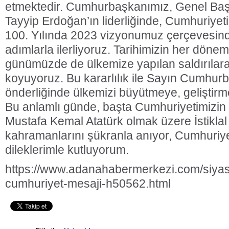
etmektedir. Cumhurbaşkanımız, Genel Ba
Tayyip Erdoğan’ın liderliğinde, Cumhuriyet
100. Yılında 2023 vizyonumuz çerçevesin
adımlarla ilerliyoruz. Tarihimizin her döne
günümüzde de ülkemize yapılan saldırılara k
koyuyoruz. Bu kararlılık ile Sayın Cumhur
önderliğinde ülkemizi büyütmeye, gelişti
Bu anlamlı günde, başta Cumhuriyetimizin
Mustafa Kemal Atatürk olmak üzere İstikla
kahramanlarını şükranla anıyor, Cumhuriye
dileklerimle kutluyorum.
​https://www.adanahabermerkezi.com/siyase
cumhuriyet-mesaji-h50562.html