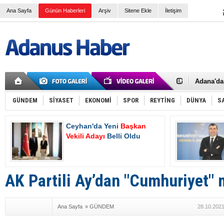
Ana Sayfa
Günün Haberleri
Arşiv
Sitene Ekle
İletişim
İki Polis
Adana Va
Kaymaka
Adana'da 
Çalışma v
Devlet Üz
SGK e-Teb
GÜNDEM
SİYASET
EKONOMİ
SPOR
REYTİNG
DÜNYA
S
Normal Ş
4A Emekli
Ceyhan'da Yeni
Başkan
Ceyhan'd
Hasan De
Vekili Adayı
Belli Oldu
Oluyor
2025 Yılı
Asgari ü
Bayram T
Bir işçi t
AK Partili Ay’dan "Cumhuriyet" 
AK Parti 
Tanburoğ
Ana Sayfa
»
GÜNDEM
28.10.2021