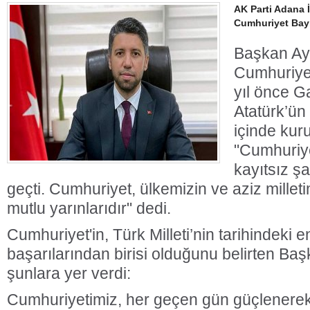
AK Parti Adana 
Cumhuriyet Bayr
Başkan Ay
Cumhuriye
yıl önce G
Atatürk’ün
içinde kur
"Cumhuriye
kayıtsız şa
geçti. Cumhuriyet, ülkemizin ve aziz milleti
mutlu yarınlarıdır" dedi.
Cumhuriyet'in, Türk Milleti’nin tarihindeki 
başarılarından birisi olduğunu belirten Ba
şunlara yer verdi:
Cumhuriyetimiz, her geçen gün güçlener