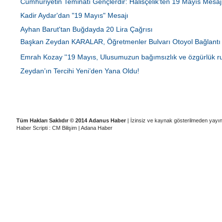
Cumhuriyetin Teminatı Gençlerdir: Halisçelik’ten 19 Mayıs Mesaj
Kadir Aydar'dan "19 Mayıs" Mesajı
Ayhan Barut'tan Buğdayda 20 Lira Çağrısı
Başkan Zeydan KARALAR, Öğretmenler Bulvarı Otoyol Bağlantı
Bulundu
Emrah Kozay ''19 Mayıs, Ulusumuzun bağımsızlık ve özgürlük ru
Zeydan’ın Tercihi Yeni’den Yana Oldu!
|
|
|
|
Künye
Ziyaretçi Defteri
Gizlilik İlkeleri
Adana Temizlik Şirketleri
A
Tüm Hakları Saklıdır © 2014 Adanus Haber
| İzinsiz ve kaynak gösterilmeden yayı
Haber Scripti : CM Bilişim
|
Adana Haber