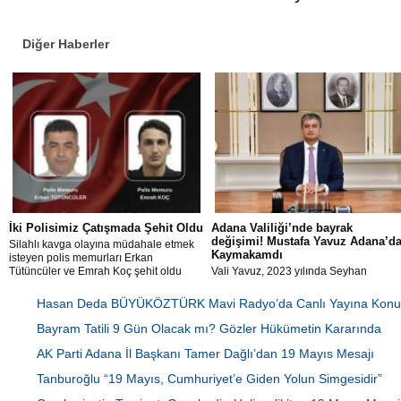
Diğer Haberler
İki Polisimiz Çatışmada Şehit Oldu
Adana Valiliği’nde bayrak
değişimi! Mustafa Yavuz Adana’d
Silahlı kavga olayına müdahale etmek
Kaymakamdı
isteyen polis memurları Erkan
Tütüncüler ve Emrah Koç şehit oldu
Vali Yavuz, 2023 yılında Seyhan
Kaymakamı iken Karabük Valiliği'ne
atanmıştı.
Hasan Deda BÜYÜKÖZTÜRK Mavi Radyo’da Canlı Yayına Konu
Bayram Tatili 9 Gün Olacak mı? Gözler Hükümetin Kararında
AK Parti Adana İl Başkanı Tamer Dağlı’dan 19 Mayıs Mesajı
Tanburoğlu “19 Mayıs, Cumhuriyet’e Giden Yolun Simgesidir”