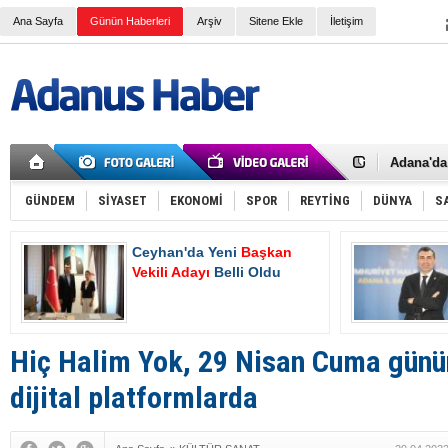
Ana Sayfa
Günün Haberleri
Arşiv
Sitene Ekle
İletişim
İki Polis
Adana Va
Kaymaka
Adana'da 
Çalışma v
Devlet Üz
SGK e-Teb
GÜNDEM
SİYASET
EKONOMİ
SPOR
REYTİNG
DÜNYA
S
Normal Ş
4A Emekli
Ceyhan'da Yeni
Başkan
Ceyhan'd
Hasan De
Vekili Adayı
Belli Oldu
Oluyor
2025 Yılı
Asgari ü
Bayram T
Bir işçi t
Hiç Halim Yok, 29 Nisan Cuma günü
AK Parti 
Tanburoğ
dijital platformlarda