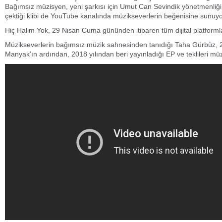
Bağımsız müzisyen, yeni şarkısı için Umut Can Sevindik yönetmenliğ
çektiği klibi de YouTube kanalında müzikseverlerin beğenisine sunuy
Hiç Halim Yok, 29 Nisan Cuma gününden itibaren tüm dijital platforml
Müzikseverlerin bağımsız müzik sahnesinden tanıdığı Taha Gürbüz, 2
Manyak’ın ardından, 2018 yılından beri yayınladığı EP ve teklileri mü