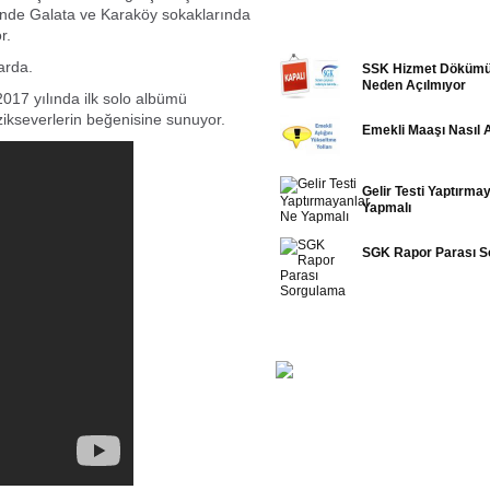
inde Galata ve Karaköy sokaklarında
EDİTÖRÜN SEÇTİKLERİ
or.
arda.
SSK Hizmet Dökümü
Neden Açılmıyor
017 yılında ilk solo albümü
zikseverlerin beğenisine sunuyor.
Emekli Maaşı Nasıl Art
Gelir Testi Yaptırma
Yapmalı
SGK Rapor Parası S
FOTO GALERİ