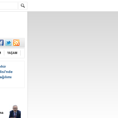
M
YAŞAM
hir
isi'nde
ağılımı
ama