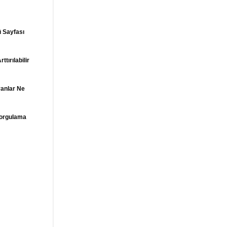
 Sayfası
tırılabilir
yanlar Ne
orgulama