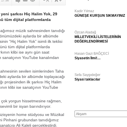
 17:56
Kadir Yılmaz
yeni şarkısı Hiç Halim Yok, 29
GÜNEŞE KURŞUN SIKMAYINIZ
 tüm dijital platformlarda
bağımsız müzik sahnesinden tanıdığı
Özcan Aladağ
önümüzdeki aylarda bir albümde
MİLLETVEKİLİ LİSTELERİNİN
nin “Hiç Halim Yok” isimli ilk teklisi
DEĞERLENDİRMESİ
nü tüm dijital platformlarda
kının klibi ise aynı gün saat
Hasan Gazi BAĞÇECİ
en sanatçının YouTube kanalından
Siyasetin İlmi!…
ahnesinin sevilen isimlerinden Taha
Sefa Saygıdeğer
ki aylarda bir albümde toplayacağı
Siyasi taklacılar
ığı projesinden ilk şarkısı Hiç Halim
nın klibi ise sanatçının YouTube
GÜNÜN GAZETE MANŞETLERİ
i çok yorgun hissetmesine rağmen,
sevimli bir isyan barındırıyor.
müzisyenin home stüdyosu ve Müzikal
ni Pinhani grubundan tanıdığımız
anatçısı Ali Kaleli gerçekleştirdi.