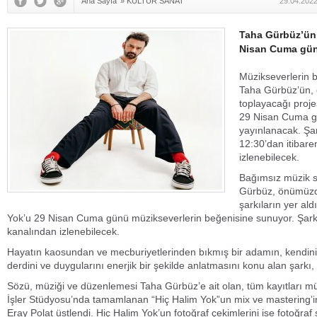
Ana Sayfa
»
KÜLTÜR SANAT
29.04.2022
Taha Gürbüz’ün 
Nisan Cuma günü
Müzikseverlerin 
Taha Gürbüz’ün, 
toplayacağı projesi
29 Nisan Cuma gü
yayınlanacak. Şar
12:30’dan itibar
izlenebilecek.
Bağımsız müzik s
Gürbüz, önümüzde
şarkıların yer ald
Yok’u 29 Nisan Cuma günü müzikseverlerin beğenisine sunuyor. Şarkı
kanalından izlenebilecek.
Hayatın kaosundan ve mecburiyetlerinden bıkmış bir adamın, kendin
derdini ve duygularını enerjik bir şekilde anlatmasını konu alan şarkı, 
Sözü, müziği ve düzenlemesi Taha Gürbüz’e ait olan, tüm kayıtları 
İşler Stüdyosu’nda tamamlanan “Hiç Halim Yok”un mix ve mastering’i
Eray Polat üstlendi. Hiç Halim Yok’un fotoğraf çekimlerini ise fotoğraf s