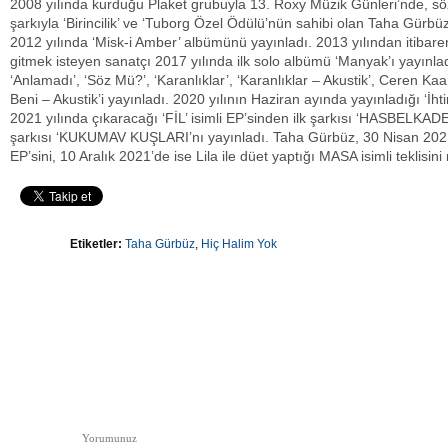
2008 yılında kurduğu Plaket grubuyla 13. Roxy Müzik Günleri’nde, söz
şarkıyla ‘Birincilik’ ve ‘Tuborg Özel Ödülü’nün sahibi olan Taha Gürbüz
2012 yılında ‘Misk-i Amber’ albümünü yayınladı. 2013 yılından itibaren
gitmek isteyen sanatçı 2017 yılında ilk solo albümü ‘Manyak’ı yayınladı
‘Anlamadı’, ‘Söz Mü?’, ‘Karanlıklar’, ‘Karanlıklar – Akustik’, Ceren Kaan
Beni – Akustik’i yayınladı. 2020 yılının Haziran ayında yayınladığı ‘İht
2021 yılında çıkaracağı ‘FİL’ isimli EP’sinden ilk şarkısı ‘HASBELKADER
şarkısı ‘KUKUMAV KUŞLARI’nı yayınladı. Taha Gürbüz, 30 Nisan 2021’
EP’sini, 10 Aralık 2021’de ise Lila ile düet yaptığı MASA isimli teklisin
Etiketler:
Taha Gürbüz
,
Hiç Halim Yok