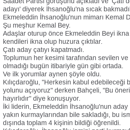
Saadet Partisi görüşünü açıkladı ve ‘Çatı değ
adayı' diyerek İhsanoğlu'na sıcak bakmadıkl
Ekmeleddin İhsanoğlu'nun mimarı Kemal D
Şu meşhur Kemal Bey.
Adaşlar oturup önce Ekmeleddin Beyi ikna 
kendileri ikna olup huzura çıktılar.
Çatı aday çatıyı kapatmadı.
Toplumun her kesimi tarafından sevilen ve
olmadığı bugün itibariyle gün gibi ortada.
Ve ilk yorumlar aynen şöyle oldu.
Kılıçdaroğlu, "Herkesin kabul edebileceği 
yolunu açıyoruz" derken Bahçeli, "Bu öneri 
hayırlıdır" diye konuşuyor.
İki liderin, Ekmeleddin İhsanoğlu'nun aday o
yakın kurmaylarından bile sakladığı, bu ismi 
dışında toplam 4 kişinin bildiği öğrenildi.