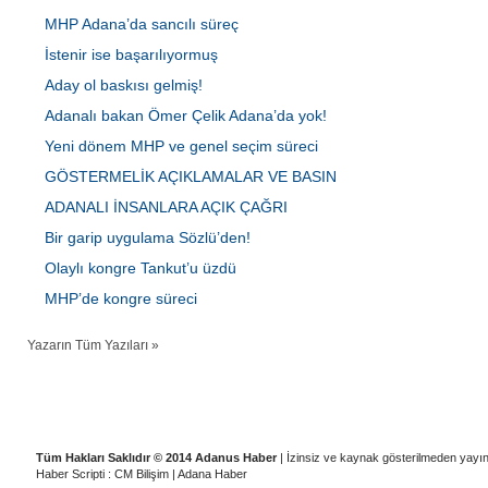
MHP Adana’da sancılı süreç
İstenir ise başarılıyormuş
Aday ol baskısı gelmiş!
Adanalı bakan Ömer Çelik Adana’da yok!
Yeni dönem MHP ve genel seçim süreci
GÖSTERMELİK AÇIKLAMALAR VE BASIN
ADANALI İNSANLARA AÇIK ÇAĞRI
Bir garip uygulama Sözlü’den!
Olaylı kongre Tankut’u üzdü
MHP’de kongre süreci
Yazarın Tüm Yazıları »
|
|
|
|
Künye
Ziyaretçi Defteri
Gizlilik İlkeleri
Adana Temizlik Şirketleri
A
Tüm Hakları Saklıdır © 2014 Adanus Haber
| İzinsiz ve kaynak gösterilmeden yayı
Haber Scripti : CM Bilişim
|
Adana Haber