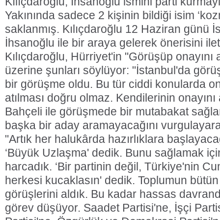
Kılıçdaroğlu, İhsanoğlu ismini parti kurmay
Yakınında sadece 2 kişinin bildiği isim ‘kozm
saklanmış. Kılıçdaroğlu 12 Haziran günü İst
İhsanoğlu ile bir araya gelerek önerisini ile
Kılıçdaroğlu, Hürriyet'in "Görüşüp onayını 
üzerine şunları söylüyor: "İstanbul'da görü
bir görüşme oldu. Bu tür ciddi konularda 
atılması doğru olmaz. Kendilerinin onayını a
Bahçeli ile görüşmede bir mutabakat sağlan
başka bir aday aramayacağını vurgulayarak
"Artık her halukârda hazırlıklara başlayaca
‘Büyük Uzlaşma' dedik. Bunu sağlamak iç
harcadık. ‘Bir partinin değil, Türkiye'nin 
herkesi kucaklasın' dedik. Toplumun bütün 
görüşlerini aldık. Bu kadar hassas davrand
görev düşüyor. Saadet Partisi'ne, İşçi Parti