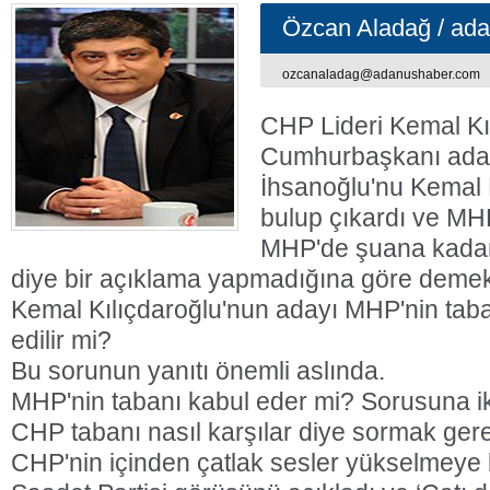
Özcan Aladağ
/ ada
Sahibi
ozcanaladag@adanushaber.com
CHP Lideri Kemal Kı
Cumhurbaşkanı aday
İhsanoğlu'nu Kemal D
bulup çıkardı ve MH
MHP'de şuana kadar 
diye bir açıklama yapmadığına göre demek 
Kemal Kılıçdaroğlu'nun adayı MHP'nin taba
edilir mi?
Bu sorunun yanıtı önemli aslında.
MHP'nin tabanı kabul eder mi? Sorusuna iki
CHP tabanı nasıl karşılar diye sormak gere
CHP'nin içinden çatlak sesler yükselmeye 